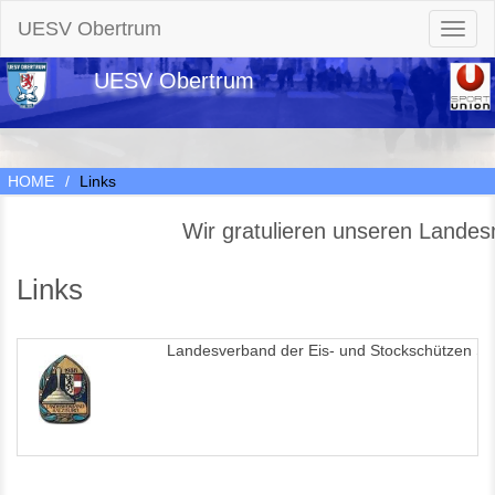
UESV Obertrum
Toggl
naviga
UESV Obertrum
HOME
Links
Wir gratulieren unseren Landes
Links
Landesverband der Eis- und Stockschützen Sa